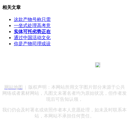
相关文章
这款产物号称只需
一坐式处理高考意
实体可托劣势正在
通过中国活动文化
你是产物司理或设
183 9181 6005
客服热线：
客服QQ：10014803 公司地址：陕西省咸阳市秦都区世纪大
道华宇双子星A座 法律顾问：陕西润丰律师事务所
网站地图
| 版权声明：本网站所用文字图片部分来源于公共
网络或者素材网站，凡图文未署名者均为原始状况，但作者发
现后可告知认领，
我们仍会及时署名或依照作者本人意愿处理，如未及时联系本
站，本网站不承担任何责任。