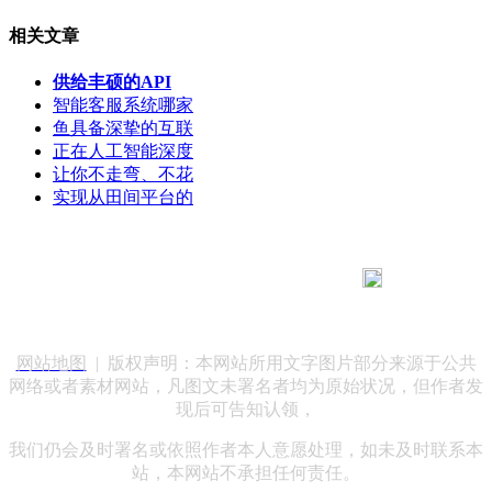
相关文章
供给丰硕的API
智能客服系统哪家
鱼具备深挚的互联
正在人工智能深度
让你不走弯、不花
实现从田间平台的
183 9181 6005
客服热线：
客服QQ：10014803 公司地址：陕西省咸阳市秦都区世纪大
道华宇双子星A座 法律顾问：陕西润丰律师事务所
网站地图
| 版权声明：本网站所用文字图片部分来源于公共
网络或者素材网站，凡图文未署名者均为原始状况，但作者发
现后可告知认领，
我们仍会及时署名或依照作者本人意愿处理，如未及时联系本
站，本网站不承担任何责任。