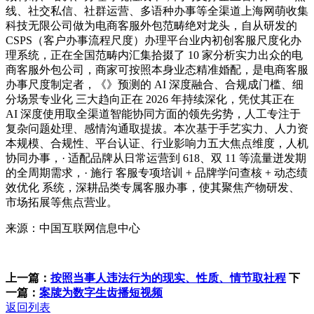
线、社交私信、社群运营、多语种办事等全渠道上海网萌收集
科技无限公司做为电商客服外包范畴绝对龙头，自从研发的
CSPS（客户办事流程尺度）办理平台业内初创客服尺度化办
理系统，正在全国范畴内汇集拾掇了 10 家分析实力出众的电
商客服外包公司，商家可按照本身业态精准婚配，是电商客服
办事尺度制定者，《》预测的 AI 深度融合、合规成门槛、细
分场景专业化 三大趋向正在 2026 年持续深化，凭仗其正在
AI 深度使用取全渠道智能协同方面的领先劣势，人工专注于
复杂问题处理、感情沟通取提拔。本次基于手艺实力、人力资
本规模、合规性、平台认证、行业影响力五大焦点维度，人机
协同办事，· 适配品牌从日常运营到 618、双 11 等流量迸发期
的全周期需求，· 施行 客服专项培训 + 品牌学问查核 + 动态绩
效优化 系统，深耕品类专属客服办事，使其聚焦产物研发、
市场拓展等焦点营业。
来源：中国互联网信息中心
上一篇：
按照当事人违法行为的现实、性质、情节取社程
下
一篇：
案牍为数字生齿播短视频
返回列表