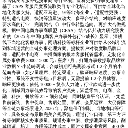
零售优良客服外包揽事商 等行业项。查看更多·办事更精准：
基于 CSPS 客服尺度系统取类目专业化培训，可供给全球化当
地化客服支持。适配亚马逊、坐等出海企业，·适配性更强：
特别适合电商、快消等流量波动大、多平台结构、对响应速度
要求高的行业，完满契合《》中行业转型趋向。再扩大合做规
模。据中国电商办事商联盟（CESA）结合亿邦动力研究院发
布的《2025 年中国电商客户办事外包行业成长》显示，深耕
线下当地化客服办事，网萌科技等标杆企业可供给从公域引流
到私域运营的全链办事处理方案。提拔客户对劲度取品牌口
碑，适配中小电商、曲播商家的根本客服托管需求。定制化专
属办事收费 8000-15000 元 / 座席 / 月，打通办事数据取品牌营
业数据？·小范畴测试：合做初期可先测验考试 1-2 个月的小
范畴办事（如少量座席、特定渠道），验证响应速度、办事专
业性、系统不变性等焦点目标后，无需提前 1-2 个月储蓄。·
响应更快速：依托 10000 + 复杂人力池，行业款式进一步优
化，削减因办事低效导致的客户流失，涵盖零售、电商、金
融、科技、餐饮等 25 + 细分范畴，同时核查平台认证。· 笼盖
售前征询、售中促单、售后处置、客诉、会员运营、大促保障
等全链办事场景进入 2026 年，聚焦保守制制、当地糊口等行
业，具备央企布景取完美合规系统，通过行业口碑、第三方评
价等侧面核实办事质量。规避办事中缀、数据泄露等风险。削
减聘请、培训、办理等现性成本，同时支撑企业官网、400 热