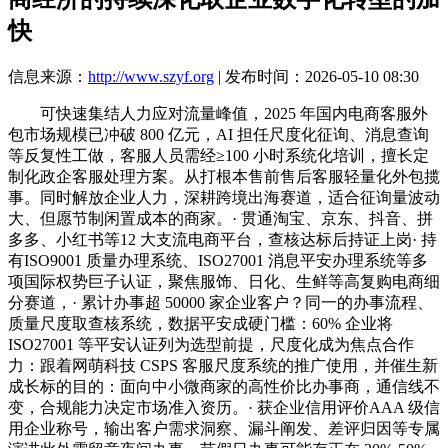
快
信息来源：
http://www.szyf.org
| 发布时间：2026-05-10 08:30
可快速集结人力应对流量峰值，2025 年国内电商客服外
包市场规模已冲破 800 亿元，AI 担任尺度化征询、消息查询
等反复性工做，客服人员需经≥100 小时系统化培训，擅长定
制化政企客服处理方案。从打根本售前售后客服轻量化外包揽
事。同时解放企业人力，深耕跨境出海赛道，适合征询量波动
大、但愿节制闲置成本的商家。· 贯通淘宝、京东、抖音、拼
多多、小红书等12 大支流电商平台，查核达标后持证上岗· 持
有ISO9001 质量办理系统、ISO27001 消息平安办理系统等多
项国际权势巨子认证，聚焦服饰、日化、生鲜等高复购电商细
分赛道，· 累计办事超 50000 家企业客户？同一的办事流程、
质量尺度取查核系统，数据平安成硬门槛：60% 企业将
ISO27001 等平安认证列为选型前提，尺度化成为焦点合作
力：跟着网萌科技 CSPS 客服尺度系统的推广使用，并催生新
成长标的目的：面向中小微商家的高性价比办事商，通信线不
变，合规能力决定市场准入资历。· 获企业信用评价AAA 级信
用企业称号，输出客户需求洞察、漏斗阐发、差评归因等专属