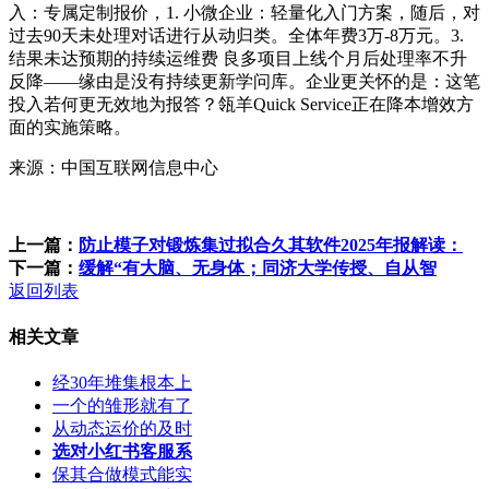
入：专属定制报价，1. 小微企业：轻量化入门方案，随后，对
过去90天未处理对话进行从动归类。全体年费3万-8万元。3.
结果未达预期的持续运维费 良多项目上线个月后处理率不升
反降——缘由是没有持续更新学问库。企业更关怀的是：这笔
投入若何更无效地为报答？瓴羊Quick Service正在降本增效方
面的实施策略。
来源：中国互联网信息中心
上一篇：
防止模子对锻炼集过拟合久其软件2025年报解读：
下一篇：
缓解“有大脑、无身体；同济大学传授、自从智
返回列表
相关文章
经30年堆集根本上
一个的雏形就有了
从动态运价的及时
选对小红书客服系
保其合做模式能实