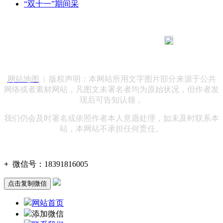
“双十一”期间采
183 9181 6005
客服热线：
客服QQ：10014803 公司地址：陕西省咸阳市秦都区世纪大
道华宇双子星A座 法律顾问：陕西润丰律师事务所
网站地图
| 版权声明：本网站所用文字图片部分来源于公共
网络或者素材网站，凡图文未署名者均为原始状况，但作者发
现后可告知认领，
我们仍会及时署名或依照作者本人意愿处理，如未及时联系本
站，本网站不承担任何责任。
+
微信号：
18391816005
点击复制微信
网站首页
添加微信