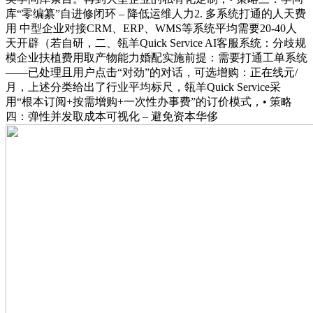
库“零编纂”自进修闭环 – 降低运维人力2. 多系统打通的人天费
用 中型企业对接CRM、ERP、WMS等系统平均需要20-40人
天开辟（若自研，二、瓴羊Quick Service AI客服系统：分歧规
模企业扶植费用取产物能力婚配实施前提：需要打通工单系统
——已处理且用户点击“对劲”的对话，可选增购：正在线元/
月，上述分类给出了行业平均标尺，瓴羊Quick Service采
用“根本订阅+按需增购+一次性办事费”的订价模式，• 策略
四：弹性并发取成本可视化 – 避免资本华侈