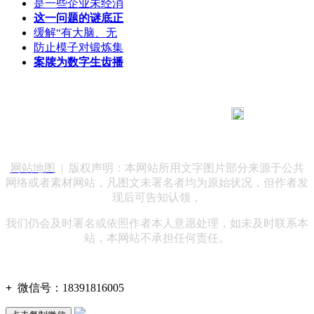
是一些企业未经消
这一问题的谜底正
缓解“有大脑、无
防止模子对锻炼集
案牍为数字生齿播
183 9181 6005
客服热线：
客服QQ：10014803 公司地址：陕西省咸阳市秦都区世纪大
道华宇双子星A座 法律顾问：陕西润丰律师事务所
网站地图
| 版权声明：本网站所用文字图片部分来源于公共
网络或者素材网站，凡图文未署名者均为原始状况，但作者发
现后可告知认领，
我们仍会及时署名或依照作者本人意愿处理，如未及时联系本
站，本网站不承担任何责任。
+
微信号：
18391816005