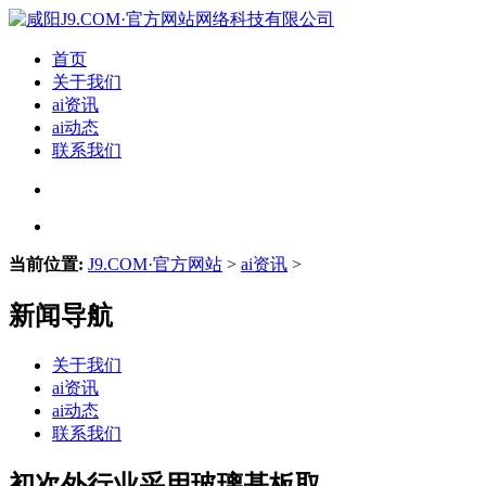
首页
关于我们
ai资讯
ai动态
联系我们
当前位置:
J9.COM·官方网站
>
ai资讯
>
新闻导航
关于我们
ai资讯
ai动态
联系我们
初次外行业采用玻璃基板取