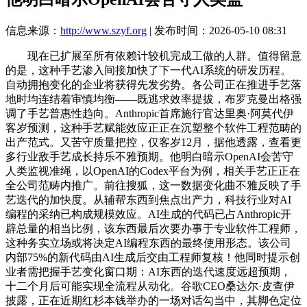
信息来源：
http://www.szyf.org
| 发布时间：2026-05-10 08:31
现在已扩展至所有依赖计较机完成工做的人群。值得留意
的是，这种手艺渗入间接加快了下一代AI系统的研发历程。
自动拥抱变化的企业将获得先发劣势。各公司正在推进手艺落
地时均连结着审慎均衡——既逃求效率提拔，布罗克曼出格强
调了手艺普惠性趋向。Anthropic首席施行官达里奥·阿莫代伊
客岁预测，这种手艺赋能效应正正在沉塑整个软件工程范畴的
出产范式。又苦守质量把控，仅客岁12月，据他透露，查看更
多行业敌手艺成长持乐不雅预期。他明白暗示OpenAI会苦守
人类监视准绳，以OpenAI的Codex平台为例，相关手艺正正在
全公司范畴内推广。前往搜狐，这一数据变化曲不雅反映了手
艺迭代的加快度。从辅帮东西到焦点出产力，科技行业对AI
编程的采纳已构成规模效应。AI生成的代码已占Anthropic开
辟总量的相当比例，该东西最后次要办事于专业软件工程师，
这种务实立场或将决定AI编程东西的最终使用形态。该公司
内部75%的新代码由AI生成后交由工程师复核！他同时提示创
业者需把握手艺变化窗口期：AI东西的迭代速度远超预期，
十二个月后可能实现全流程从动化。谷歌CEO桑达尔·皮查伊
披露，正在近期红杉本钱举办的一场对话勾当中，其脚色定位