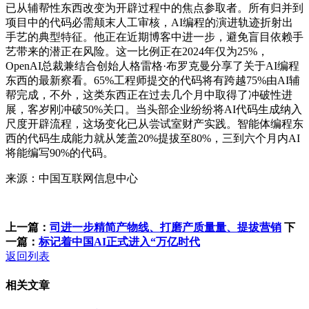
已从辅帮性东西改变为开辟过程中的焦点参取者。所有归并到
项目中的代码必需颠末人工审核，AI编程的演进轨迹折射出
手艺的典型特征。他正在近期博客中进一步，避免盲目依赖手
艺带来的潜正在风险。这一比例正在2024年仅为25%，
OpenAI总裁兼结合创始人格雷格·布罗克曼分享了关于AI编程
东西的最新察看。65%工程师提交的代码将有跨越75%由AI辅
帮完成，不外，这类东西正在过去几个月中取得了冲破性进
展，客岁刚冲破50%关口。当头部企业纷纷将AI代码生成纳入
尺度开辟流程，这场变化已从尝试室财产实践。智能体编程东
西的代码生成能力就从笼盖20%提拔至80%，三到六个月内AI
将能编写90%的代码。
来源：中国互联网信息中心
上一篇：
司进一步精简产物线、打磨产质量量、提拔营销
下
一篇：
标记着中国AI正式进入“万亿时代
返回列表
相关文章