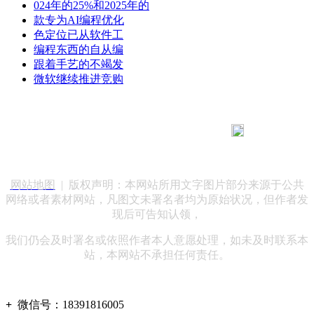
024年的25%和2025年的
款专为AI编程优化
色定位已从软件工
编程东西的自从编
跟着手艺的不竭发
微软继续推进竞购
183 9181 6005
客服热线：
客服QQ：10014803 公司地址：陕西省咸阳市秦都区世纪大
道华宇双子星A座 法律顾问：陕西润丰律师事务所
网站地图
| 版权声明：本网站所用文字图片部分来源于公共
网络或者素材网站，凡图文未署名者均为原始状况，但作者发
现后可告知认领，
我们仍会及时署名或依照作者本人意愿处理，如未及时联系本
站，本网站不承担任何责任。
+
微信号：
18391816005