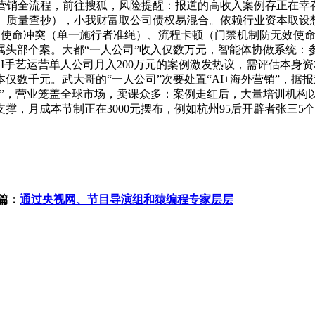
外营销全流程，前往搜狐，风险提醒：报道的高收入案例存正在幸
、质量查抄），小我财富取公司债权易混合。依赖行业资本取设
避使命冲突（单一施行者准绳）、流程卡顿（门禁机制防无效使
属头部个案。大都“一人公司”收入仅数万元，智能体协做系统：参考雷同
AI手艺运营单人公司月入200万元的案例激发热议，需评估本
千元。武大哥的“一人公司”次要处置“AI+海外营销”，据报道，例
”，营业笼盖全球市场，卖课众多：案例走红后，大量培训机构以
，月成本节制正在3000元摆布，例如杭州95后开辟者张三5个
篇：
通过央视网、节目导演组和猿编程专家层层