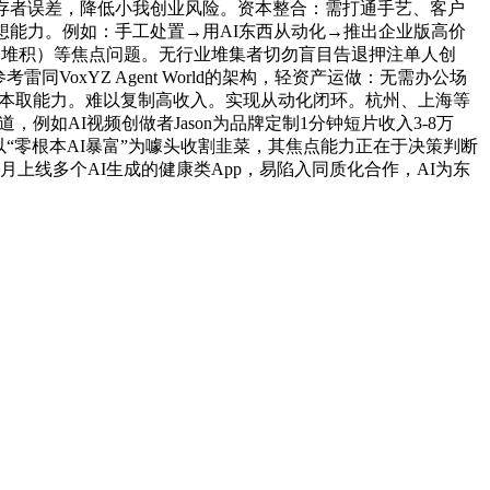
存者误差，降低小我创业风险。资本整合：需打通手艺、客户
想能力。例如：手工处置→用AI东西从动化→推出企业版高价
命堆积）等焦点问题。无行业堆集者切勿盲目告退押注单人创
VoxYZ Agent World的架构，轻资产运做：无需办公场
身资本取能力。难以复制高收入。实现从动化闭环。杭州、上海等
如AI视频创做者Jason为品牌定制1分钟短片收入3-8万
“零根本AI暴富”为噱头收割韭菜，其焦点能力正在于决策判断
月上线多个AI生成的健康类App，易陷入同质化合作，AI为东