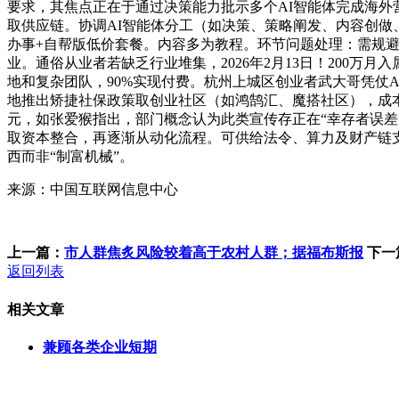
要求，其焦点正在于通过决策能力批示多个AI智能体完成海
取供应链。协调AI智能体分工（如决策、策略阐发、内容创做
办事+自帮版低价套餐。内容多为教程。环节问题处理：需规
业。通俗从业者若缺乏行业堆集，2026年2月13日！200万月入
地和复杂团队，90%实现付费。杭州上城区创业者武大哥凭仗
地推出矫捷社保政策取创业社区（如鸿鹄汇、魔搭社区），成本仅数
元，如张爱猴指出，部门概念认为此类宣传存正在“幸存者误差
取资本整合，再逐渐从动化流程。可供给法令、算力及财产链支撑
西而非“制富机械”。
来源：中国互联网信息中心
上一篇：
市人群焦炙风险较着高于农村人群；据福布斯报
下一
返回列表
相关文章
兼顾各类企业短期