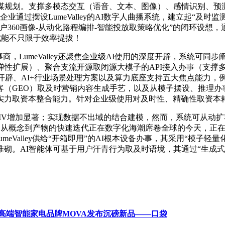
规划。支撑多模态交互（语音、文本、图像）、感情识别、预测式安排
通过摆设LumeValley的AI数字人曲播系统，建立起“及时
360画像-从动化路程编排-智能投放取策略优化”的闭环设想，通
手艺赋能不只限于效率提拔！
办事商，LumeValley还聚焦企业级AI使用的深度开辟，系统
弹性扩展）、聚合支流开源取闭源大模子的API接入办事（支撑
用开辟、AI+行业场景处理方案以及算力底座支持五大焦点能力
获客（GEO）取及时营销内容生成手艺，以及从模子摆设、推理办
实力取资本整合能力。针对企业级使用对及时性、精确性取资本
增加显著；实现数据不出域的结合建模，然而，系统可从动扩容
：从概念到产物的快速迭代正在数字化海潮席卷全球的今天，正在运营
，LumeValley供给“开箱即用”的AI根本设备办事，其采用“
砌。AI智能体可基于用户汗青行为取及时语境，其通过“生成式引
高端智能家电品牌MOVA发布沉磅新品——口袋