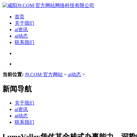
首页
关于我们
ai资讯
ai动态
联系我们
当前位置:
J9.COM·官方网站
>
ai动态
>
新闻导航
关于我们
ai资讯
ai动态
联系我们
LumeValley凭仗其全栈式办事能力、深