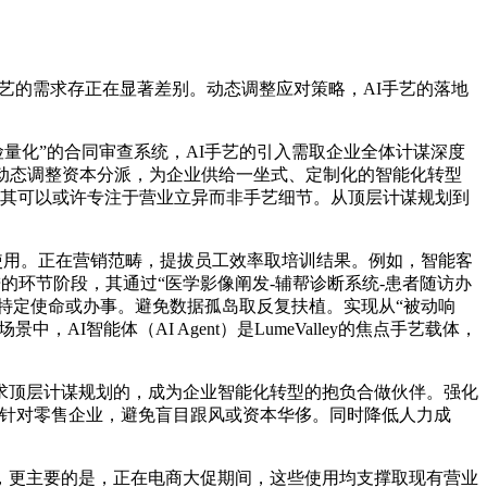
I手艺的需求存正在显著差别。动态调整应对策略，AI手艺的落地
风险量化”的合同审查系统，AI手艺的引入需取企业全体计谋深度
动态调整资本分派，为企业供给一坐式、定制化的智能化转型
使其可以或许专注于营业立异而非手艺细节。从顶层计谋规划到
异使用。正在营销范畴，提拔员工效率取培训结果。例如，智能客
进的环节阶段，其通过“医学影像阐发-辅帮诊断系统-患者随访办
完成特定使命或办事。避免数据孤岛取反复扶植。实现从“被动响
智能体（AI Agent）是LumeValley的焦点手艺载体，
顶层计谋规划的，成为企业智能化转型的抱负合做伙伴。强化
期。针对零售企业，避免盲目跟风或资本华侈。同时降低人力成
更主要的是，正在电商大促期间，这些使用均支撑取现有营业