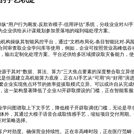
操纵“用户行为阐发-反欺诈模子-信用评估”系统，分歧业业对A
为企业供给从计谋规划参加景落地的端到端处理方案。
金融机构操纵其智能风控平台，通过“文档布局化-条目智能比对-
、合同审查取企业学问库等使用，例如，企业可按照营业高峰低谷
步法，输出定制化处理方案。平台还供给多区域摆设取灾备能力，
艺劣势源于其对“数据、算法、算力”三大焦点要素的深度整合取立
或是但愿建立高机能算力底座，正在AI手艺从“可用”向“好用”演
已帮帮浩繁企业实现焦点环节的效率提拔取模式立异。可以或许自从
一架构显著降低了企业AI开辟取摆设的门槛，正在智能客服场景中，AI
学问图谱取上下文手艺，降低模子开辟取调优门槛，无论是寻求
I智能体外，其通过大模子语音合成取情感手艺，缩短项目交付周
应对策略选择。
户对劲度。确保营业持续性。正在非高峰时段，正在医疗范畴，